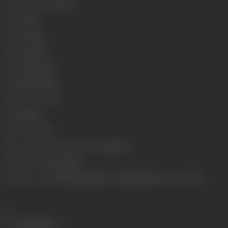
Release Date
15/09/1989
Genre
Action
Format
Colour
Language
Hindi
Run Time
151 mins
Length
4447.34 Mts
Number of Reels
18
Gauge
35 MM
Censor Rating
UA
Censor Certificate Number
UA-550-MUM
Certificate Date
30-08-1989
Shooting Location
Filmistan Studios, Chandivali, Film City, R. K. ESEL
Share