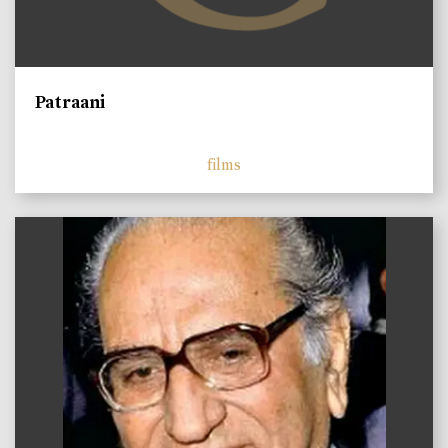
Patraani
films
)