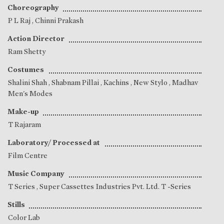
Choreography
P L Raj
,
Chinni Prakash
Action Director
Ram Shetty
Costumes
Shalini Shah
,
Shabnam Pillai
, Kachins , New Stylo , Madhav
Men's Modes
Make-up
T Rajaram
Laboratory/ Processed at
Film Centre
Music Company
T Series , Super Cassettes Industries Pvt. Ltd. T -Series
Stills
Color Lab