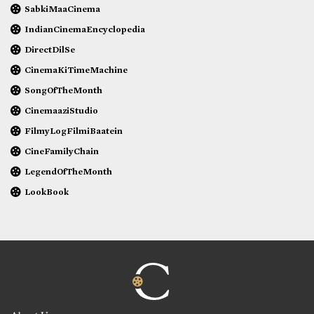
SabkiMaaCinema
IndianCinemaEncyclopedia
DirectDilSe
CinemaKiTimeMachine
SongOfTheMonth
CinemaaziStudio
FilmyLogFilmiBaatein
CineFamilyChain
LegendOfTheMonth
LookBook