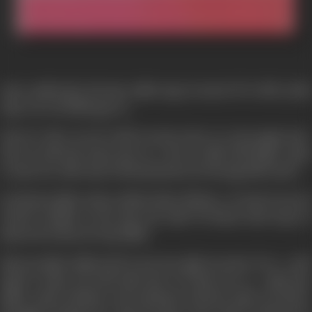
ज़ाका (अमरीश पुरी) और शाका (शक्ति कपूर) के बदनाम गैंग में जॉनी (अनील
कपूर) नया-नया शामिल हुआ था।
शाका को "पीटर" के रूप में जॉनी उस वक्त जानता था, जब वह बहुरूप बदल-
बदल कर रोज़ी-रोटी कमाया करता था। पीटर के ज़रिये जॉनी पहुँचना चाहता
ता ज़ाका तक, ताकि ज़ाका के लिए बड़े-बड़े काम करे और खूब दौलत कमाये।
एक ईमानदार पुलिस अफ़सर, इंस्पेक्टर शेखर (जितेन्द्र), जो ज़ाका के एक-एक
कारनामे से वाकिफ था और ज़ाका और उसके गैंग बेनकाब करके कानून के
हवाले करने के लिए जान तोड़ कोशिश
शेखर एक पुलिस आफिसर होने के साथ-साथ चुंकि एक इन्सान भी था। अपनी
ड्यूटी के अलावा उसे अपनी छोटी बहन से भी बेहद प्यार था। उसकी बहन
सुनीता (अर्चना जोगलेकर) अपने भाई शेख के गहरे देास्त राकेश (राज किरन)