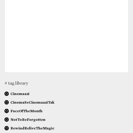
# tag library
Cinemaazi
CinemaSeCinemaaziTak
FaceOfTheMonth
NotToBeForgotten
RewindReliveTheMagic