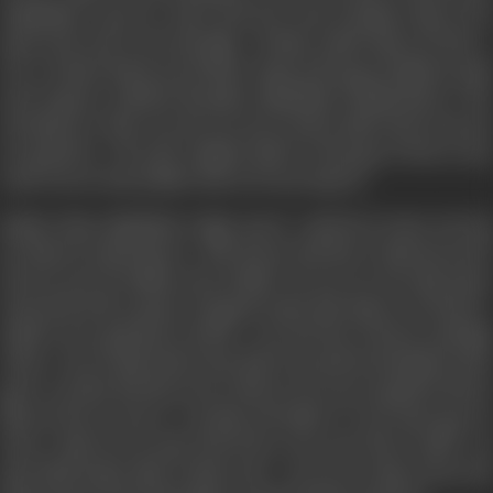
आडिटोरियम में घुस गया, जहाँ से रॉनी फोन करता हैं इंस्पेक्टर शेखर को वो
बताता है कि जल्द से जल्द यहाँ पहुँचे। वो सिल्वर स्क्रीन थिएटर की सीट नं.
जी-20 में बैठा हैं जहाँ वह उस से मिलना चाहता है और खुद को पुलिस के हवाले
करना चाहता हैं। इसी बीच रवि सक्सेना आडिटोरियम में दाखिल होता हैं। गीता
उसे देखते ही न केवल नाच और गाना बंद कर देती है, बल्कि रवि को राजा कह
कर पुकारती है। रवि अपनी असलियत छिपाने के लिए खुद भी गीता के साथ
नाचने-गाने लग जाता है लेकिन रॉनी पर भी नज़र रखता हैं।
इंस्पेक्टर शेखर आडिटोरियम में पहुँच जाता हैं। यहाँ रवि को नाचता गाता देख
कर शेखर को आश्चर्य होता है। रॉनी की बगल वाली सीट पर शेखर बैठ जाता हैं
और बात करने की कोशिश करता हैं लेकिन यह जान कर उसे जहनी झटका
लगाता है कि रॉनी मर चुका है, उसे छुते ही उसका शरीर शेखर पर आ गिरता है।
दर्शकों में काना फुसी शुरू हो जाती है। राजा और गीता भी दौड़ कर वहीं पहुँच
जाते हैं। राजा पर शेखर आरोप लगाता है कि ये सब उसी की लापरवाही के कारण
हुआ है। इस बीच गीता फिर एक बार जॉनी को राजा कह कर बुलाती है, जिस से
शेखर को शक हो जाता है। अब शेखर रवि सक्सेना पर नज़र रखना शुरू कर
देता है। शेखर को पता चलता है कि रवि का आना जाना गीता के यहाँ है। वह
तुरंत दिल्ली क्राइम ब्राँच से संपर्क करता। यह जान कर शेखर को एक और