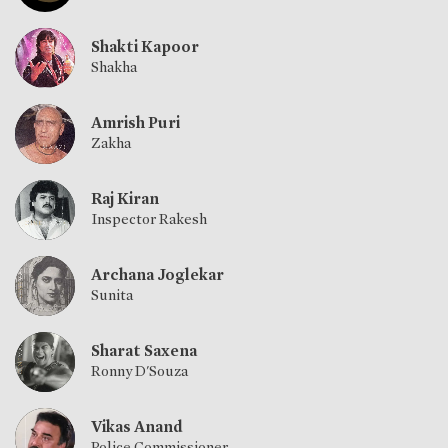
Shakti Kapoor
Shakha
Amrish Puri
Zakha
Raj Kiran
Inspector Rakesh
Archana Joglekar
Sunita
Sharat Saxena
Ronny D'Souza
Vikas Anand
Police Commissioner