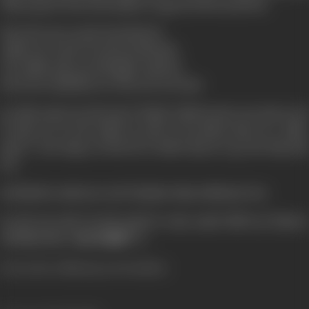
ज़ोरदार झटका लगता है रवि सक्सेना मर चुका है तो फिर यह कौन है?
गीता और राजा का आपस में क्या रिश्ता है?
आखिर राजा ने इतने नाम और भेस क्यों बदले?
राजा आखिर ज़ाका तक क्यों पहुँचना चाहता है?
क्या राजा का कोई मिशन था? और अगर था तो क्या?
इन सबके अलावा एक और पात्र है "बिजली" (किमी काटकर) एक समय था जब
वो बरखा थी, जो अपने कॉलेज के ज़माने में एक होनहार छात्रा थी। लेकिन
हालात ने उसे मजबूर कर दिया कि वो कॉलेज छोड़ कर लूट और धोखे बाज़ी
करे।
क्या बिजली का सही राह पर लाने में इंस्पेक्टर शेखर कामियाब हो गया?
यह और उपर बताये गये सभी सवालों के जवाब आपको मिलेंगे एक दिलचस्प,
संसनीखेज़ फिल्म
"आग से खेलेंगे"
में।
(From the official press booklet)