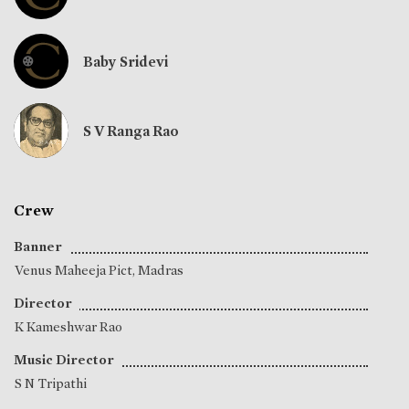
Baby Sridevi
S V Ranga Rao
Crew
Banner
Venus Maheeja Pict, Madras
Director
K Kameshwar Rao
Music Director
S N Tripathi