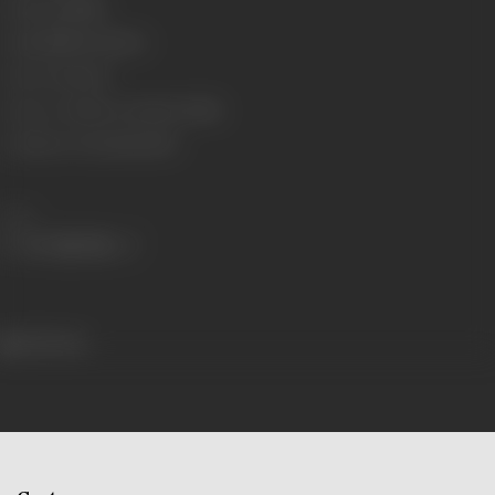
Language
Hindi
Length
4518.04 metres
Censor Rating
U
Censor Certificate Number
67284
Certificate Date
24/10/1973
Share
245 views