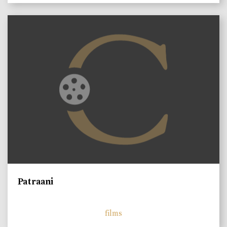
Patraani
films