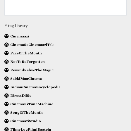
# tag library
Cinemaazi
CinemaSeCinemaaziTak
FaceOfTheMonth
NotToBeForgotten
RewindReliveTheMagic
SabkiMaaCinema
IndianCinemaEncyclopedia
DirectDilSe
CinemaKiTimeMachine
SongOfTheMonth
CinemaaziStudio
FilmyLogFilmiBaatein