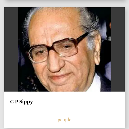
)
G P Sippy
people