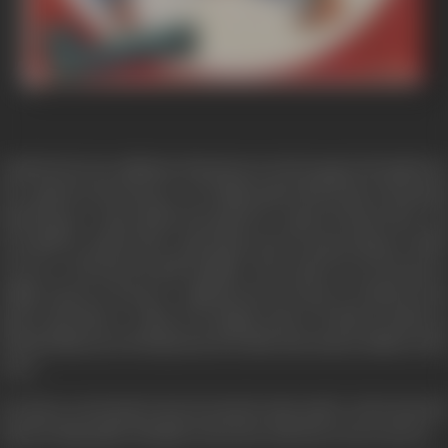
,
,
भारतवर्ष के गौरव के साथ
महर्षि वेदव्यास रचित महाभारत का नाम ऐसे जड़ा हुआ है
जैसे अंगूठी के सा
मणि। कुरूवंश के दो महान सम्राट हुए। एक थे नेत्रहीन धृतराष्ट्र जिनके सौ पुत्र थे और दूसरे पाँडु
जिनके पाँच पुत्र थे। महाराज धृतराष्ट्र की एक पुत्री भी थी। धृतराष्ट्र और पांडु सगे भाई थे। पांडु
,
की दो पत्नियाँ थी। कुन्ती और माद्री। कुन्ती को सूर्य के वरदान से एक पुत्र प्राप्त हुआ था
जिसक
,
,
,
नाम कर्ण था। ऐसी मान्यता है कि कुन्ती को युधिष्ठिर
भीम और अर्जुन भी
धर्म
पवन और इन्द्र क
आशिर्वाद से पुत्र रूप में प्राप्त हुए थे। यदुवशी बालक कृष्ण और बलराम का भी कौरवों और पांडव
कुमारों से अच्छा परिचय था। इसी युग के एक भीलकुमार एकलव्य ने भी कौरवों और पांडवों के गुरु
,
द्रोणाचार्य से शिक्षा प्राप्त करने की इच्छा प्रकट की थी
लेकिन उसके प्रस्ताव को अस्वीकार कर दिया
गया था।
,
बाल महाभारत
इन सभी बालकों के बचपन की घटनाओं की अनमोल कहानी है। ऐसी भी मान्यता है क
,
,
धृतराष्ट्र के बड़े पुत्र दुर्योधन
जिसे सुयोधन भी कहा जाता है
उसकी आत्मा पर काल का प्रभाव था।