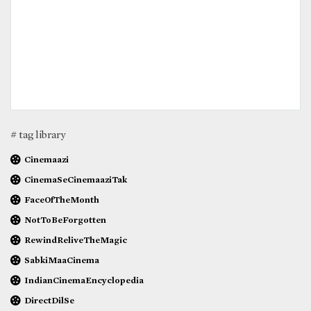
# tag library
Cinemaazi
CinemaSeCinemaaziTak
FaceOfTheMonth
NotToBeForgotten
RewindReliveTheMagic
SabkiMaaCinema
IndianCinemaEncyclopedia
DirectDilSe