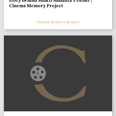
story behind Shakti Samanta’s Debut |
Cinema Memory Project
cinema memory project