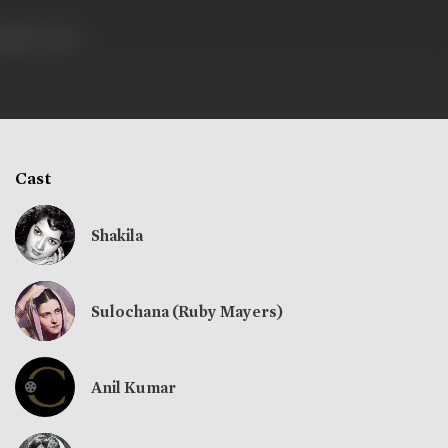
370 views
Cast
Shakila
Sulochana (Ruby Mayers)
Anil Kumar