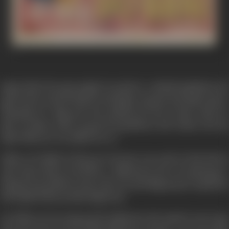
कहावत है कि माँ का हृदय आंसूओ से भरा होता है। स्वर्गवासी बाबू विश्वनाथ की
दूसरी पत्नी भी अपने बेटे शिवनाथ उर्फ शिब्बू के चालचलन देख देखकर खून के
आँसू बहाती थी। शिब्बू अपने चाचा काशीनाथ की संगत में रहकर आवारा बन
चुका था जिसका नतीजा यह हुआ कि बाबू विश्वनाथ सारी जायदाद अपने बड़े
लड़के गोपीनाथ के नाम वसीयत कर गए।
गोपीनाथ की सौतेली माँ होते हुए भी उसे इतना प्यार करती थी जैसे गोपी को
उसने उसका कोख से जन्म दिया हो। वसीयतनामे से उसे न तो आश्चर्य हुआ न
कोई दुख परन्तु काशीनाथ से चुप न बैठा गया उसने शिब्बू को इतना भडकाया कि
दोनों भाइयों के बीच एक दीवार खड़ी हो गई।
जब गोपीनाथ को यह मालूम हुआ कि वसीयतनामा दोनो भाइयों के प्यार में ज़हर