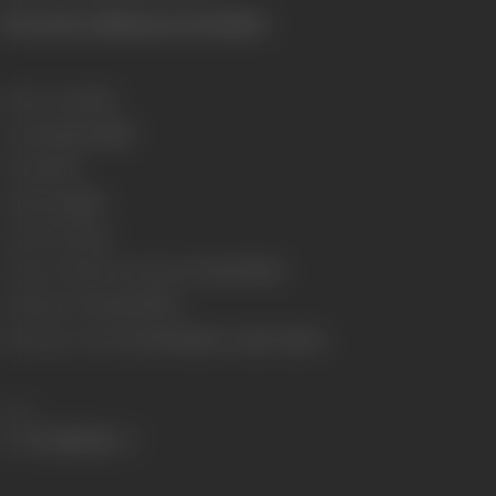
(From the official press booklet)
Release Date
1961
Genre
Drama, Family
Format
B-W
Language
Hindi
Censor Rating
U
Censor Certificate Number
U-32091-MUM
Certificate Date
24/03/1961
Shooting Location
Central Studios, Kardar Studios
Share