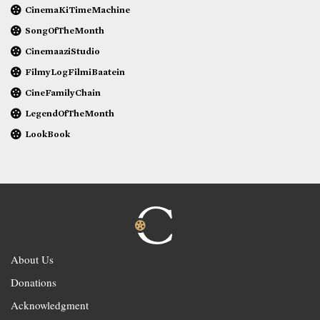
CinemaKiTimeMachine
SongOfTheMonth
CinemaaziStudio
FilmyLogFilmiBaatein
CineFamilyChain
LegendOfTheMonth
LookBook
About Us
Donations
Acknowledgment