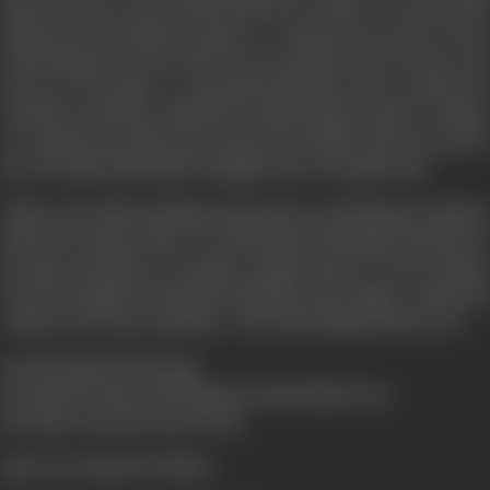
घोल रहा है उनसे न रहा गया उन्होंने वसीयतनामा जला दिया। और यह भेद सिर्फ
गोपीनाथ की पत्नी रूकमणी को मालूम था। परन्तु एक दिन बात बात में यह भेद
रूकमणी शिब्बू को बता दिया ताकि वह उस जगह शादी करने को तैयार हो जाय
जहां घर के लोग चाहते थे। परन्तु इससे पहले शिब्बू के जीवन में उसकी भाभी
रूकमणी के मामा बैरिस्टर माणिकचंद की लड़की कस्तूरी आ चुकी थी। बैरिस्टर
सा. कस्तूरी की बात दूसरी जगह कर चुके थे इधर शिब्बू ने साफ साफ कह दिया
कि अगर उसकी शादी कस्तुरी से नहीं हुई तो वह आ जन्म कुवाँरा रहेगा।
गोपीनाथ अपने सोतेले भाई शिब्बू को बहुत चाहता था और शिब्बू और कस्तूरी की
शादी करने का जिम्मा ले लिया। मगर संजोग ऐसे बने कि शिब्बू को यकीन हो गया
कि उसके भाई गोपीनाथ का कस्तूरी से अनुचित सम्बन्ध है। यह बात गोपीनाथ
के कानों तक पहुँची और उससे इतनी बड़ी तोहमत सहन नहीं हुई। रूकमणी और
नन्हे बेटे पवन के साथ घर छोड़ दिया। सारी जायदाद शिब्बू के हवाले कर दी।
क्या दोनों भाइयों का मिलन हुआ?
क्या लाखों की जायदाद पाकर शिब्बू चैन से जिन्दगी बिताने लगा?
क्या माँ इतना बड़ा सदमा सहन कर गई?
इसका उत्तर रूपल्ले पर्दे पर मिलेगा।