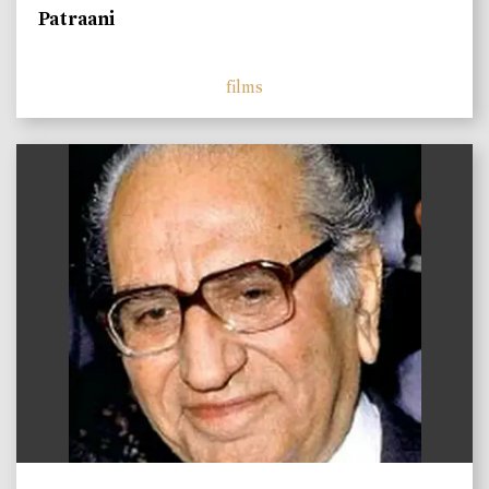
Patraani
films
)