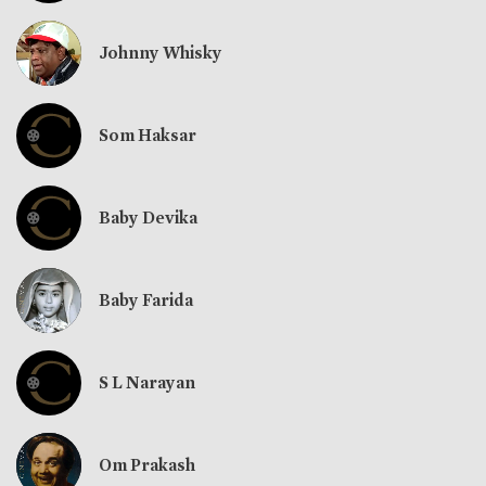
Johnny Whisky
Som Haksar
Baby Devika
Baby Farida
S L Narayan
Om Prakash