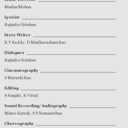
Madan Mohan
Lyricist
Rajinder Krishan
Story Writer
K V Reddy
,
D Madhusudana Rao
Dialogues
Rajinder Krishan
Cinematography
S Maruthi Rao
Editing
S Panjabi
,
R Vittal
Sound Recording/ Audiography
Minoo Katrak
,
S P Ramanathan
Choreography