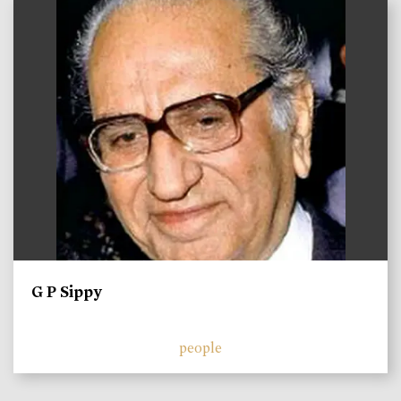
)
G P Sippy
people