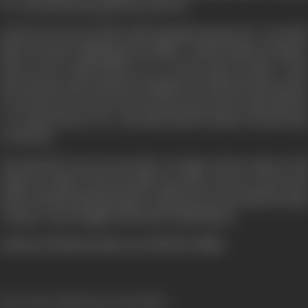
थी। राजा और रानी एक दूसरे से प्यार करने लगे।
एक दिन राजा को पता चला कि लक्ष्मी कमलाबाई अनाथालय में है। वो उसे वहाँ
मिलने गया बचपन के बिछड़े हुए बहन भाई मिले। लक्ष्मी को कौलेज की पढ़ाई का
शौक़ था-राजा ने लक्ष्मी के लिये 300 रू. भेजने का वायदा कर लिया। अपनी
बहन की इज़्जत बचाने के लिये उसे रायसाहब के घर चोरी करनी पड़ी-राज़ फाश
हो गया और राजा को सज़ा हो गई-जब रानी को पता चला कि उसका प्रेमी चोर
था, तो उसका दिल टूट गया। इधर लक्ष्मी बदनामी से घबराकर अनाथालय छोड़
कर चली गई।
सज़ा ख़त्म होने के बाद जब राजा लौटा तो मजबूरन उसे एक डाक्टर के यहाँ
ड्राइवर की नौकरी करनी पड़ी, लेकिन वहाँ आकर उसे पता चला कि उसी
डाक्टर से लक्ष्मी की शादी होने वाली है- और फिर एक बार राजा ज़िन्दगी के दोराहे
पर खड़ा था- बहन की खुशी के लिये उसने वो नौकरी छोड़ दी...
उसके बाद के दिलचस्प वाक़यात आप रुपेरी पर्दे पर देखिये...
[From the official press booklet]