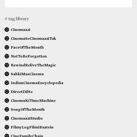
# tag library
Cinemaazi
CinemaSeCinemaaziTak
FaceOfTheMonth
NotToBeForgotten
RewindReliveTheMagic
SabkiMaaCinema
IndianCinemaEncyclopedia
DirectDilSe
CinemaKiTimeMachine
SongOfTheMonth
CinemaaziStudio
FilmyLogFilmiBaatein
CineFamilyChain