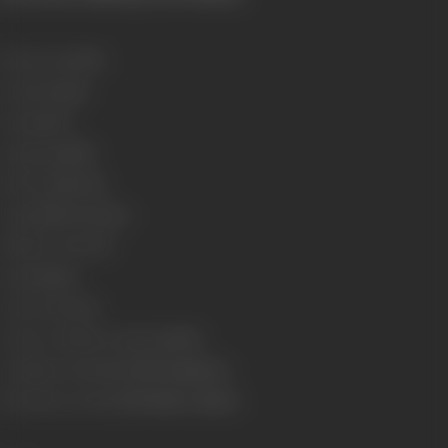
Release Date
1962
Genre
Comedy
Format
B-W
Language
Hindi
Run Time
140 min
Length
4137.00 metres
Number of Reels
17
Gauge
35mm
Censor Rating
U
Censor Certificate Number
84054
Certificate Date
20/01/1983 (Duplicate)
Shooting Location
AVM Studios, Madras