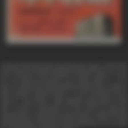
राजा बचपन से ही गप्पी था-दिल का सोना और ज़बान का झूठा। बचपन में माँ के
इलाज के लिये दवा की चोरी के सिलसिले में उसे बच्चों के "सुधार घर" में जाना
पड़ा। जब उसकी सज़ा खत्म हुई तो वो एक अलबेला नौजवान था... माँ उस
दौरान में मर चुकी थी और उसकी इकलौती बहन लक्ष्मी को गाँव के अध्यापक ने
किसी अनाथालय में दाखिल करा दिया था... अब राजा की ज़िन्दगी का एक ही
मक़सद था... बहन की तलाश... लेकिन कौशिशों के बावजूद लक्ष्मी उसे न मिल
सकी। इस दौरान में उसने बेकारी से तंग आकर शहर के एक कंजूस रईस,
रायसाहब भोलाराम, के यहाँ सिर्फ रोटी कपड़े के एवज़ाने पर नौकरी कर ली-और
यहीं उसकी मुलाक़ात रानी से हुई-रानी सब्ज़ी तरकारी बेचकर अपना घर चलाती