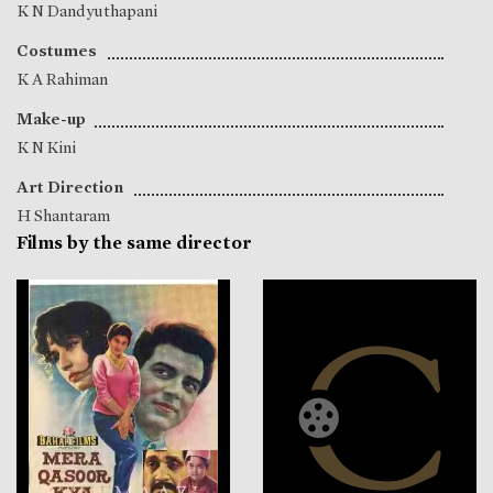
K N Dandyuthapani
Costumes
K A Rahiman
Make-up
K N Kini
Art Direction
H Shantaram
Films by the same director