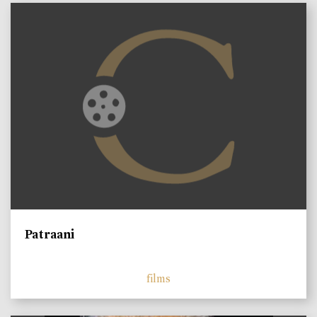
Patraani
films