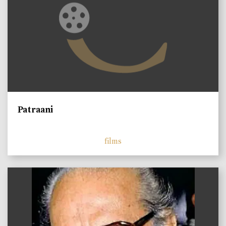
Patraani
films
)