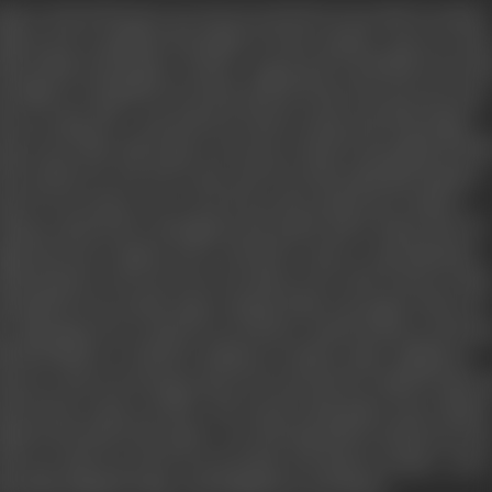
हले तो, जैसा कि मैंने बताया, इस जगह तक आने में मेरे दस साल खोये गये; कई और
जहों में अपने उन शुभचिंतक की कृपादृष्टि को भी गिना सकती हूँ। दूसरे अब, जब क
ायद मैं किसी लायक हुई हूँ-या नालायक, पर हुई तो हूँ-तो मैं अपने हिस्से में आने वाल
र कोशिश कर रही हूँ और करने को तैयार हूँ, कि मेरे पात्रों को मैं यथार्थ और ग्राह्य
ना कर प्रस्तुत करूँ। महज इतनी ही बात नहीं, मेरा खयाल है कि फिल्में स्वीकार
रने का मेरा तरीका औरों से कुछ तो अलग है ही; जानकारी के लिए कहूँ कि मैंने फिल्
ेने के तरीके को दो भागों में बांट रखा है, पहले मैं यह संतोष चाहती हूँ कि कोई खास
ात्र मेरे करने लायक है, अगर न हो तो मैं वह प्रस्ताव पहली ही बार में सख्ती से
ामंजूर कर दूंगी और फिर उससे मुझे होने वाली आमदनी आती है, जिसका जिम्मा-मेरे
हानी और पात्र से संतुष्त हो जाने पर-मेरी मम्मी पर पड़ता है। इससे कोई इनकार
हीं कि फिल्मों का काम में अपने और अपने परिवार के मरण-पोषण के लिए कर रही हूँ
र बेशर्मों की तरह वह कीमत वसूलना चाहती हूँ, जिसके लायक मुझे मान लिया गया
ै। चूंकि मुझे इस बात का कोई अर्थ नजर नहीं आता-अपवादों को छोड़ कर-कि मैं क
ैसे लेकर किसी का, या फिल्मों का कोई हित कर सकती हूं।बल्कि, मजबूरियों को
धाड़ कर सामने लाने की बदनुमा हरकत करने वाले शायद योग्य व्यकित ही नहीं है, 
ला की सेवा का बीड़ा उठा लेते हैं। बिना सामर्थ्य के कोई आंदोलन सफल नहीं होता
्रांति के लिए तैयारी करनी पड़ती है। इस भरोसे कोई क्रांति कर बैठे कि बाद में स
पने-आप उसके साथ हो लेंगे, तो वह भूल उद्देश्य का ही नुकसान कर बैठेंगा। कम से
म मैं ऐसी क्रांतिकारी नहीं हूँ, न ऐसे क्रांतिकारी क साथ होऊंगी।