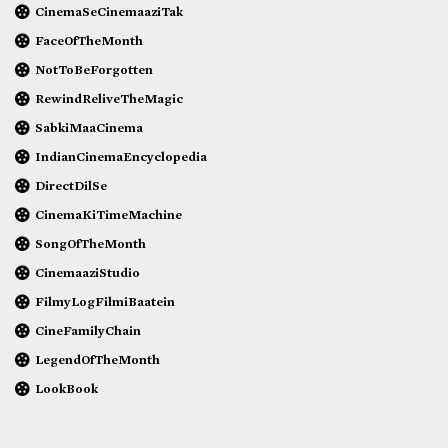
CinemaSeCinemaaziTak
FaceOfTheMonth
NotToBeForgotten
RewindReliveTheMagic
SabkiMaaCinema
IndianCinemaEncyclopedia
DirectDilSe
CinemaKiTimeMachine
SongOfTheMonth
CinemaaziStudio
FilmyLogFilmiBaatein
CineFamilyChain
LegendOfTheMonth
LookBook