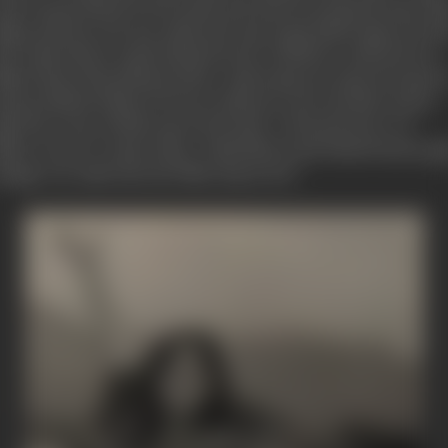
पना रोल इस परिमार्जन में है और उसकी अपनी बाधाएं भी हैं, वही पुरानी बाधाएं, जिन्हे
ैं दुहरा दूं कि पैसा लगाने वाला आदमी अपनी अक्ल से कुछ परिवर्तन कबूल करवा ले
ै, जो अक्सर चित्र के असली कर्ताओं की कल्पना में नहीं होते या उनकी कल्पना के
िलाफ चित्र के लिए हानिकारक होते हैं। इसके बावजूद अगर तनूजा और तनूजा क
रह इस परिमार्जन में हिस्सा लेने वाला हर कोई अपना-अपना रोल जितना संभव हो
ीक निभा ले जाये, जो सिनेमा सह्य तो हो ही जायेगा। मैंने कहा कि मैं एक ’नये
िनेमा’ के पक्ष में िफलहाल नहीं हूं। मैं इसी सिनेमा के इतने परिमार्जन केपक्ष में हूं 
ह बेहुदा न हो, अधिक सहज और अधिक ग्राह्य हो जाये।