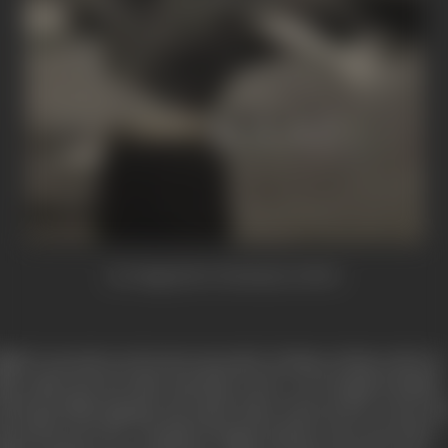
An image from Cinemaazi archive
िदेशों में, जहां कड़ी पड़ गयी परंपराएं चटख रही हैं, नये चिंतक नये विचार नहीं दे रहे,
ेवल अधिक सहज और अधिक ग्राह्य विचार दे रहे हैं। इन नये लेखकों में फ्रेडरिक
र्ल की कुछ पंक्तियां मुझे बहुत पसंद आयी हैं, जिनका भावार्थ यह है कि ’मैं अपना का
रूं और तुम अपना करो। इस दुनिया में मैं तुम्हारी आशाओं पर खरा उतरने के लिए